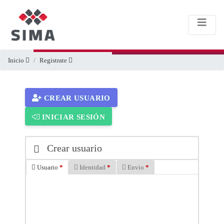
Registrate
$0,0
Comprar
Total
0
Inicio
Registrate
CREAR USUARIO
INICIAR SESIÓN
Crear usuario
Usuario
*
Identidad
*
Envio
*
*
Ingrese su usuario