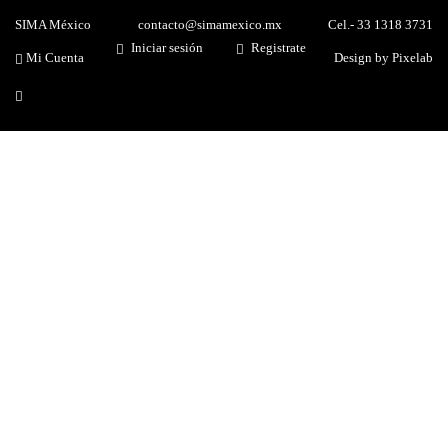
SIMA México
contacto@simamexico.mx
Cel.- 33 1318 3731
Iniciar sesión
Registrate
Mi Cuenta
Design by Pixelab